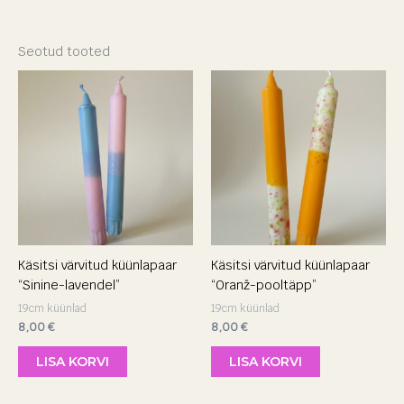
Seotud tooted
Käsitsi värvitud küünlapaar
Käsitsi värvitud küünlapaar
“Sinine-lavendel”
“Oranž-pooltäpp”
19cm küünlad
19cm küünlad
8,00
€
8,00
€
LISA KORVI
LISA KORVI