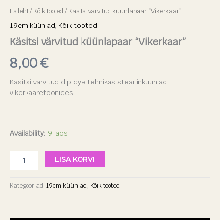
Esileht
/
Kõik tooted
/ Käsitsi värvitud küünlapaar “Vikerkaar”
19cm küünlad
,
Kõik tooted
Käsitsi värvitud küünlapaar “Vikerkaar”
8,00
€
Käsitsi värvitud dip dye tehnikas steariinküünlad
vikerkaaretoonides.
Availability:
9 laos
LISA KORVI
Kategooriad:
19cm küünlad
,
Kõik tooted