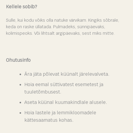
Kellele sobib?
Sulle, kui kodu võiks olla natuke värvikam. Kingiks sõbrale,
keda on raske üllatada. Pulmadeks, sünnipäevaks,
kolimispeoks. Või lihtsalt argipäevaks, sest miks mitte.
Ohutusinfo
Ära jäta põlevat küünalt järelevalveta.
Hoia eemal süttivatest esemetest ja
tuuletõmbusest.
Aseta küünal kuumakindlale alusele.
Hoia lastele ja lemmikloomadele
kättesaamatus kohas.