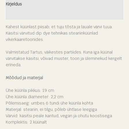
Kirjeldus
Arvustused (0)
Kahest küünlast piisab, et tuju tõsta ja lauale värvi tuua.
Käsitsi värvitud dip dye tehnikas steariinküünlad
vikerkaaretoonides.
Valmistatud Tartus, väikestes partiides. Kuna iga küünal
värvitakse käsitsi, võivad muster, toon ja üleminekud kergelt
erineda.
Mõõdud ja materjal
Ühe küünla pikkus: 19 cm
Ühe küünla diameeter: 2,2 cm
Põlemisaeg: umbes 6 tundi ühe küünla kohta
Materjal: steariin, ei tilgu, põleb ühtlase leegiga
Värvid: käsitsi peale kantud, vegan ja ohutu koostisega
Komplektis: 2 küünalt