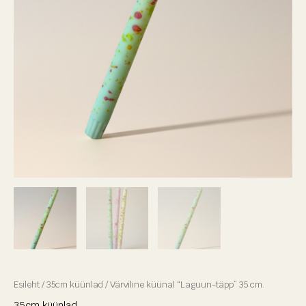
Esileht
/
35cm küünlad
/ Värviline küünal “Laguun-täpp” 35 cm.
35cm küünlad