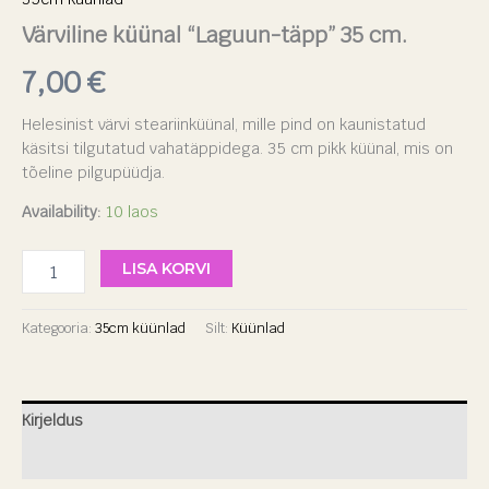
Värviline küünal “Laguun-täpp” 35 cm.
7,00
€
Helesinist värvi steariinküünal, mille pind on kaunistatud
käsitsi tilgutatud vahatäppidega. 35 cm pikk küünal, mis on
tõeline pilgupüüdja.
Availability:
10 laos
LISA KORVI
Kategooria:
35cm küünlad
Silt:
Küünlad
Kirjeldus
Arvustused (0)