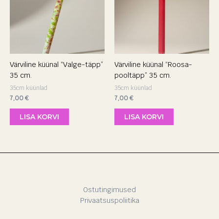
Värviline küünal “Valge-täpp”
Värviline küünal “Roosa-
35 cm.
pooltäpp” 35 cm.
35cm küünlad
35cm küünlad
7,00
€
7,00
€
LISA KORVI
LISA KORVI
Ostutingimused
Privaatsuspoliitika