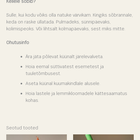
Kellele sobib?
Sulle, kui kodu võiks olla natuke värvikam. Kingiks sõbrannale,
keda on raske üllatada. Pulmadeks, sünnipäevaks,
kolimispeoks. Või lihtsalt kolmapäevaks, sest miks mitte.
Ohutusinfo
Ära jäta põlevat küünalt järelevalveta.
Hoia eemal süttivatest esemetest ja
tuuletõmbusest.
Aseta küünal kuumakindlale alusele.
Hoia lastele ja lemmikloomadele kättesaamatus
kohas.
Seotud tooted