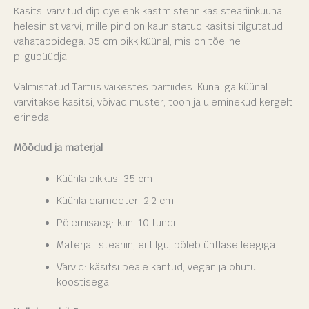
Käsitsi värvitud dip dye ehk kastmistehnikas steariinküünal
helesinist värvi, mille pind on kaunistatud käsitsi tilgutatud
vahatäppidega. 35 cm pikk küünal, mis on tõeline
pilgupüüdja.
Valmistatud Tartus väikestes partiides. Kuna iga küünal
värvitakse käsitsi, võivad muster, toon ja üleminekud kergelt
erineda.
Mõõdud ja materjal
Küünla pikkus: 35 cm
Küünla diameeter: 2,2 cm
Põlemisaeg: kuni 10 tundi
Materjal: steariin, ei tilgu, põleb ühtlase leegiga
Värvid: käsitsi peale kantud, vegan ja ohutu
koostisega