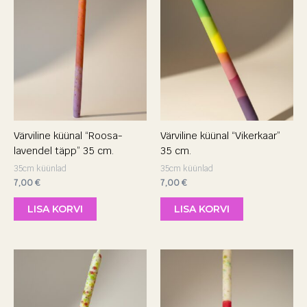
Värviline küünal “Roosa-
Värviline küünal “Vikerkaar”
lavendel täpp” 35 cm.
35 cm.
35cm küünlad
35cm küünlad
7,00
€
7,00
€
LISA KORVI
LISA KORVI