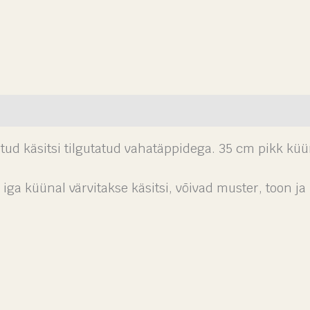
tud käsitsi tilgutatud vahatäppidega. 35 cm pikk küü
 iga küünal värvitakse käsitsi, võivad muster, toon j