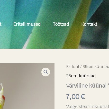
t
Eritellimused
Töötoad
Kontakt
Värviline
Esileht
/
35cm küünla
küünal
35cm küünlad
"Valge-
täpp"
Värviline küünal
35
cm.
7,00
€
kogus
Valge steariinküünal,