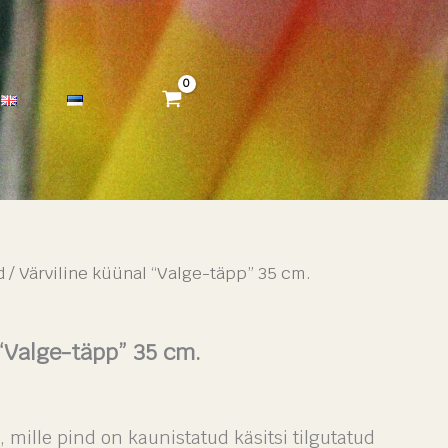
d
/ Värviline küünal “Valge-täpp” 35 cm.
 “Valge-täpp” 35 cm.
 mille pind on kaunistatud käsitsi tilgutatud